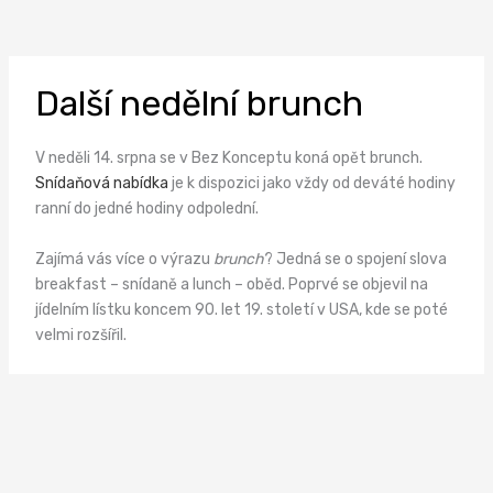
Přeskočit
na
obsah
Další nedělní brunch
V neděli 14. srpna se v Bez Konceptu koná opět brunch.
Snídaňová nabídka
je k dispozici jako vždy od deváté hodiny
ranní do jedné hodiny odpolední.
Zajímá vás více o výrazu
brunch
? Jedná se o spojení slova
breakfast – snídaně a lunch – oběd. Poprvé se objevil na
jídelním lístku koncem 90. let 19. století v USA, kde se poté
velmi rozšířil.