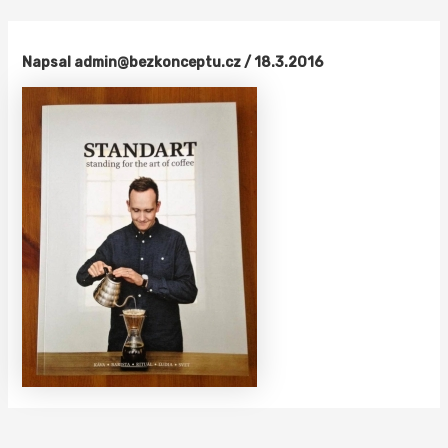
Přeskočit
na
obsah
Napsal
admin@bezkonceptu.cz
/
18.3.2016