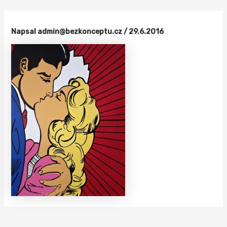
Přeskočit
na
obsah
Napsal
admin@bezkonceptu.cz
/
29.6.2016