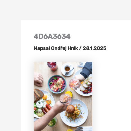
Přeskočit
na
obsah
4D6A3634
Napsal
Ondřej Hnik
/
28.1.2025