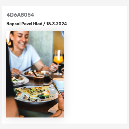
Přeskočit
na
4D6A8054
obsah
Napsal
Pavel Hlad
/
18.3.2024